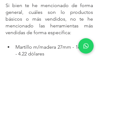
Si bien te he mencionado de forma 
general, cuáles son lo productos 
básicos o más vendidos, no te he 
mencionado las herramientas más 
vendidas de forma específica:
Martillo m/madera 27mm - 16 soles 
- 4.22 dólares
Alicate universal 8” semi pesado - 
18 soles - 4.75 dólares
Wincha stanley pro 5 metros - 19 
soles - 5.01 dólares
Desarmador mixto 6 x 75mm 
(grueso) - 3.5 soles - 0.92 dólares
Desarmador mixto 5 x 70 
(mediano) - 2.50 soles - 0.66 dólares
Desarmador mixto 4 x 50 (perillero) 
- 1.50 soles - 0.40 dólares
Llave francesa 6” comercial mango 
amarillo - 10 soles - 2.64 dólares 