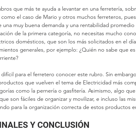
ubros que más te ayuda a levantar en una ferretería, so
al como el caso de Mario y otros muchos ferreteros, pues
ene una muy buena demanda y una rentabilidad promedio 
ación de la primera categoría, no necesitas mucho cono
ctricos domésticos, que son los más solicitados en el día 
ientos generales, por ejemplo: ¿Quién no sabe que es 
riente? 
ifícil para el ferretero conocer este rubro. Sin embargo
 productos que vuelven el tema de Electricidad más com
egorías como la pernería o gasfitería. Asimismo, algo qu
ue son fáciles de organizar y movilizar, e incluso las mi
ando para la organización correcta de estos productos en
INALES Y CONCLUSIÓN