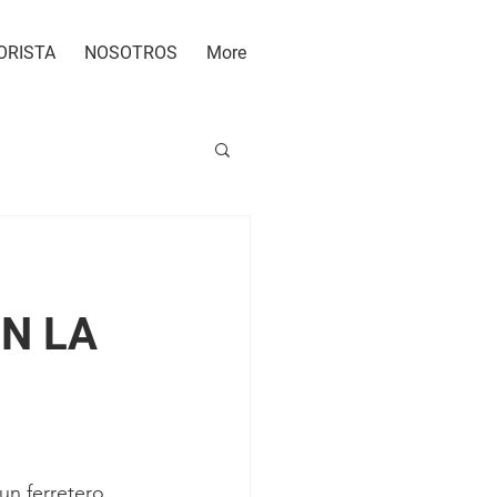
ORISTA
NOSOTROS
More
N LA
n ferretero 