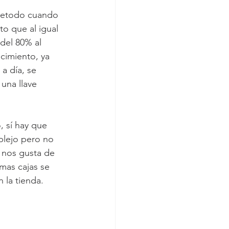
bretodo cuando 
to que al igual 
del 80% al 
cimiento, ya 
a día, se 
una llave 
, sí hay que 
plejo pero no 
e nos gusta de 
smas cajas se 
 la tienda.