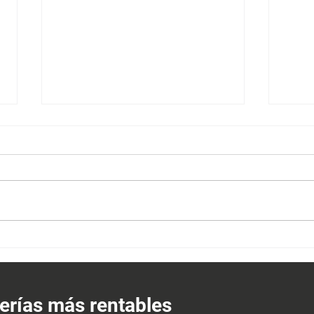
Como
Los mejores proveedores de
ferretería
erías más rentables