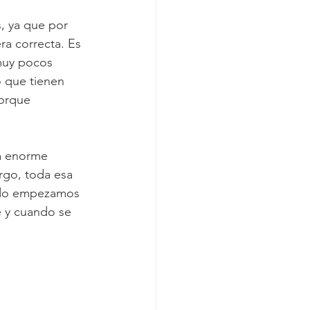
, ya que por 
ra correcta. Es 
muy pocos 
 que tienen 
porque 
a enorme 
rgo, toda esa 
ando empezamos 
e y cuando se 