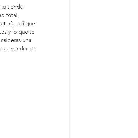
tu tienda 
d total, 
tería, así que 
es y lo que te 
onsideras una 
ga a vender, te 