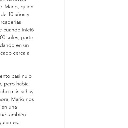
r. Mario, quien 
 de 10 años y 
rcaderías 
e cuando inició 
00 soles, parte 
udando en un 
cado cerca a 
nto casi nulo 
a, pero había 
cho más si hay 
ora, Mario nos 
 en una 
rque también 
guientes: 