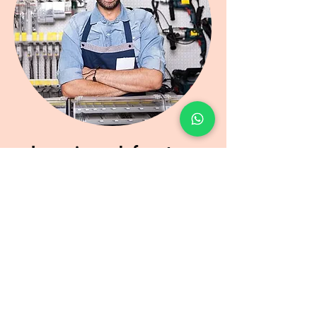
La mejor web ferretera
para empresas
Precios como en Malvinas
Envíos cerca de ti (Lima y Perú)
+10 años experiencia atendiendo
Artículos directos desde fábrica
VER CATÁLOGO MAYORISTA