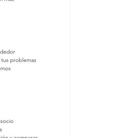
ndedor 
 tus problemas 
remos 
socio 
s 
ción y comparar 