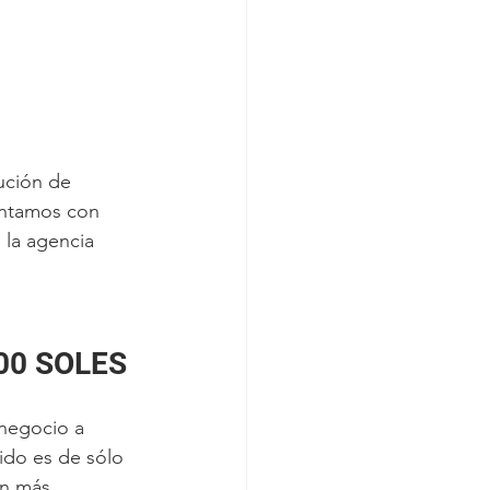
ución de 
ontamos con 
 la agencia 
00 SOLES
 negocio a 
ido es de sólo 
on más 