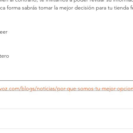
ca forma sabrás tomar la mejor decisión para tu tienda f
leer
tero
rovoz.com/blogs/noticias/por-que-somos-tu-mejor-opci