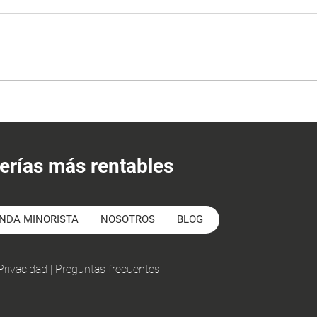
Como
Los mejores proveedores de
ferretería
erías más rentables
ENDA MINORISTA
NOSOTROS
BLOG
 Privacidad
|
Preguntas frecuentes