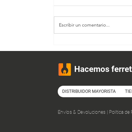
Escribir un comentario...
El proceso administrativo de
una ferretería
Hacemos ferret
DISTRIBUIDOR MAYORISTA
TI
Envíos & Devoluciones
|
Política de